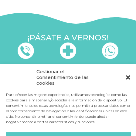
¡PÁSATE A VERNOS!
CITA PREVIA
URGENCIAS
WHATSAPP
974 232 551
609 349 116
658 258 754
Gestionar el
consentimiento de las
cookies
Paseo de las Autonomías, 17 - 22004 Huesca
Para ofrecer las mejores experiencias, utilizamos tecnologías como las
clientes@veterinariaoza.com
cookies para almacenar y/o acceder a la información del dispositivo. El
consentimiento de estas tecnologías nos permitirá procesar datos como
el comportamiento de navegación o las identificaciones únicas en este
sitio. No consentir o retirar el consentimiento, puede afectar
negativamente a ciertas características y funciones.