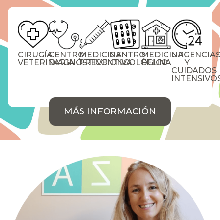
CIRUGÍA
CENTRO
MEDICINA
CENTRO
MEDICINA
URGENCIA
VETERINARIA
DIAGNÓSTICO
PREVENTIVA
ONCOLÓGICO
FELINA
Y
CUIDADOS
INTENSIVO
MÁS INFORMACIÓN