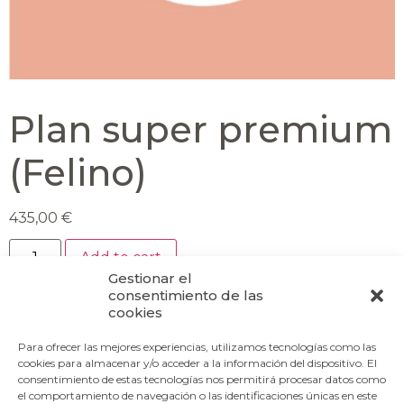
Plan super premium
(Felino)
435,00
€
Add to cart
Gestionar el
consentimiento de las
cookies
Category:
Felino
Para ofrecer las mejores experiencias, utilizamos tecnologías como las
cookies para almacenar y/o acceder a la información del dispositivo. El
consentimiento de estas tecnologías nos permitirá procesar datos como
Paseo de las Autonomías, 17 - 22004 Huesca
el comportamiento de navegación o las identificaciones únicas en este
clientes@veterinariaoza.com